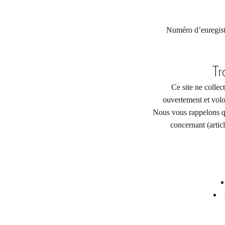
Numéro d’enregist
Tr
Ce site ne collec
ouvertement et volon
Nous vous rappelons qu
concernant (artic